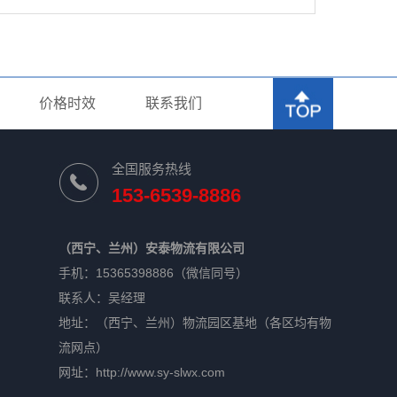
气体运输车
价格时效
联系我们
全国服务热线
153-6539-8886
（西宁、兰州）安泰物流有限公司
手机：15365398886（微信同号）
联系人：吴经理
地址：（西宁、兰州）物流园区基地（各区均有物
流网点）
网址：http://www.sy-slwx.com